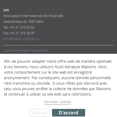
AIA
Association Internationale de l'Asphalte
Seilerstrasse 22
,
3001
Bern
Tel.
+41 31 310 20 32
Fax
+41 31 310 20 35
info@mastic-asphalt.eu
Country Member Federations
Corresponding and Supporting Members
Afin de pouvoir adapter notre offre web de manière optimale
Office
à vos besoins, nous utilisons l’outil d’analyse Matomo. Ainsi,
votre comportement sur le site web est enregistré
Mastic Asphalt
anonymement. Par conséquent, aucune donnée personnelle
Technical Support
n’est transmise ou stockée. Si vous n’êtes pas d’accord avec
Physical Properties
cela, vous pouvez arrêter la collecte de données par Matomo
et continuer à utiliser ce site web sans restrictions.
Services utilisés
Cookies
Privacy statement
Imprint
© 2020 Association Internationale de l'Asphalte AIA
Refuser
D'accord